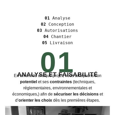
01
 Analyse
02
 Conception
03
 Autorisations
04
 Chantier
05
 Livraison
01
ANALYSE ET FAISABILITÉ
En amont de chaque projet, nous analysons son
potentiel
et ses
contraintes
(techniques,
réglementaires, environnementales et
économiques,) afin de
sécuriser les décisions
et
d’
orienter les choix
dès les premières étapes.