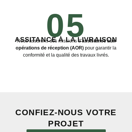
05
ASSITANCE À LA LIVRAISON
Nous assurons des missions d’
assistance aux
opérations de réception (AOR)
pour garantir la
conformité et la qualité des travaux livrés.
CONFIEZ-NOUS VOTRE
PROJET