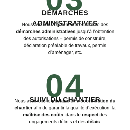
DÉMARCHES
ADMINISTRATIVES
Nous assurons également l’ensemble des
démarches administratives
jusqu’à l’obtention
des autorisations – permis de construire,
déclaration préalable de travaux, permis
d’aménager, etc.
04
SUIVI DU CHANTIER
Nous assurons le
pilotage
et la
coordination du
chantier
afin de garantir la qualité d’exécution, la
maîtrise des coûts
, dans le
respect
des
engagements définis et des
délais
.