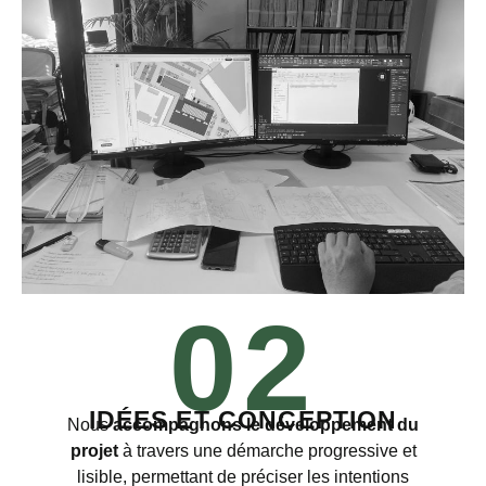
02
IDÉES ET CONCEPTION
Nous
accompagnons le développement du
projet
à travers une démarche progressive et
lisible, permettant de préciser les intentions